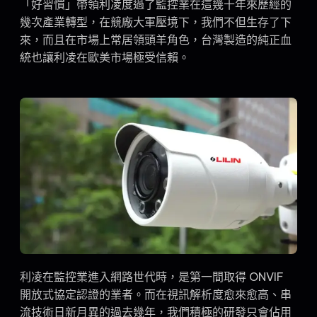
「好習慣」帶領利凌度過了監控業在這幾十年來歷經的
幾次產業轉型，在競廠大軍壓境下，我們不但生存了下
來，而且在市場上常居領頭羊角色，台灣製造的純正血
統也讓利凌在歐美市場極受信賴。
利凌在監控業進入網路世代時，是第一間取得 ONVIF
開放式協定認證的業者。而在視訊解析度愈來愈高、串
流技術日新月異的過去幾年，我們積極的研發只會佔用