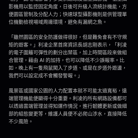
影機用以監控固定角度，日後可升級人流統計機能，方
便園區管制及分配人力；快速球型攝影機則是供管理單
位機動檢視場域周邊環境，避免有漏網之魚。
「雖然園區的安全防護做得很好，但是難免會有不守規
矩的遊客。」利凌企業首席資訊長胡志剛表示，「利凌
的電子圍籬可彈性的劃分出禁區，加上時間區段來做組
合管理，藉由 AI 的加持，也可以降低不少誤報率。比
如，晚上有一隻飛鼠闖入了步道、或是在步道外遊盪，
我們可以設定成不會觸發警報。」
風景區或國家公園的人力配置本就不可能太過寬裕，遠
端管理機能便顯得十分重要。利凌的所有網路設備都可
以透過雲端管理並得知運作情況，進行韌體更新或做細
部的組態變更等，維護人員便不必爬山涉水，直接降低
不少風險。